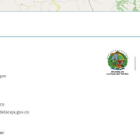
 pm
.co
delaceja.gov.co
ter