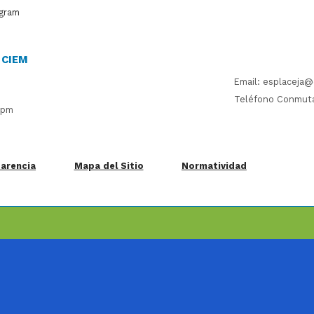
agram
o CIEM
Email: esplaceja@
Teléfono Conmut
 pm
arencia
Mapa del Sitio
Normatividad