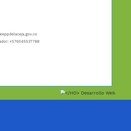
eeppdelaceja.gov.co
ador: +576045537788